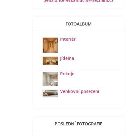
penzionterezkahlucin@seznam.cz
FOTOALBUM
Interiér
Jídelna
Pokoje
Venkovní posezení
POSLEDNÍ FOTOGRAFIE