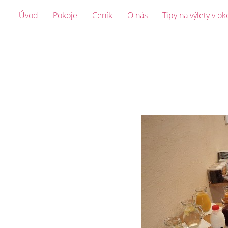
Úvod
Pokoje
Ceník
O nás
Tipy na výlety v ok