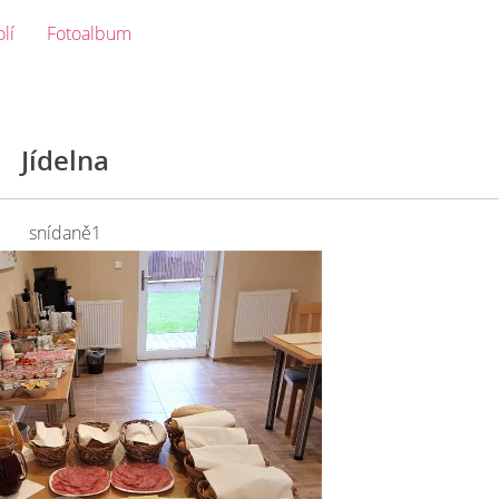
olí
Fotoalbum
Jídelna
snídaně1