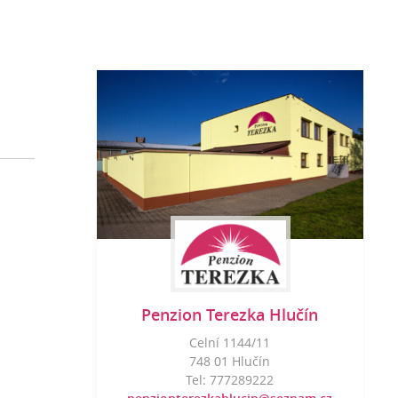
Penzion Terezka Hlučín
Celní 1144/11
748 01 Hlučín
Tel: 777289222