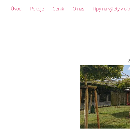
Úvod
Pokoje
Ceník
O nás
Tipy na výlety v ok