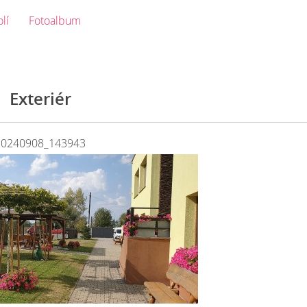
olí
Fotoalbum
Exteriér
20240908_143943