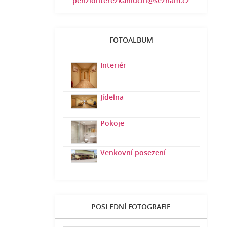
penzionterezkahlucin@seznam.cz
FOTOALBUM
Interiér
Jídelna
Pokoje
Venkovní posezení
POSLEDNÍ FOTOGRAFIE