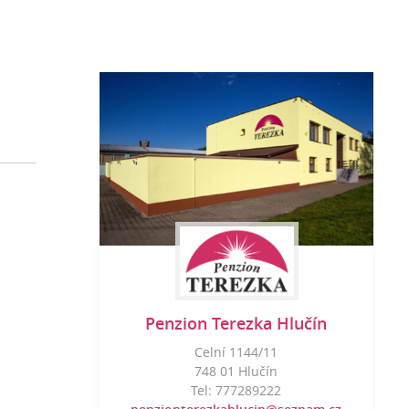
Penzion Terezka Hlučín
Celní 1144/11
748 01 Hlučín
Tel: 777289222