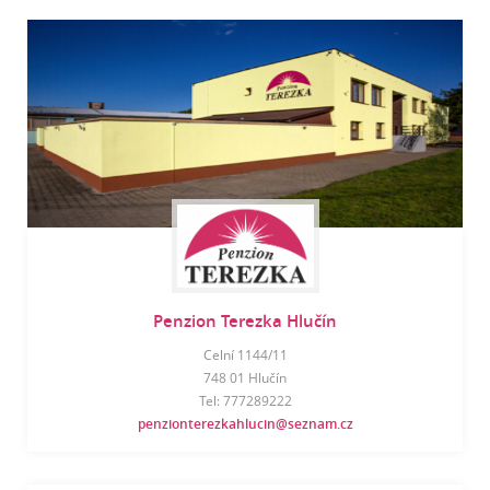
Penzion Terezka Hlučín
Celní 1144/11
748 01 Hlučín
Tel: 777289222
penzionterezkahlucin@seznam.cz